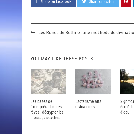
Share on facebook
Share on twitter
Post
Les Runes de Belline : une méthode de divinati
navigation
YOU MAY LIKE THESE POSTS
Les bases de
Esotérisme arts
Signific
l’interprétation des
divinatoires
ésotériq
rêves : décrypter les
d’eau
messages cachés