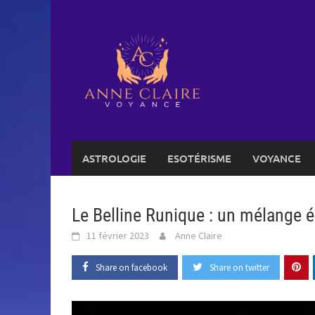
Skip
to
content
ASTROLOGIE
ESOTÉRISME
VOYANCE
Le Belline Runique : un mélange é
11 février 2023
Anne Claire
Share on facebook
Share on twitter