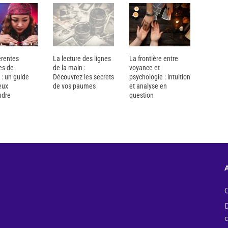
érentes
La lecture des lignes
La frontière entre
es de
de la main :
voyance et
: un guide
Découvrez les secrets
psychologie : intuition
eux
de vos paumes
et analyse en
ndre
question
C
D
c