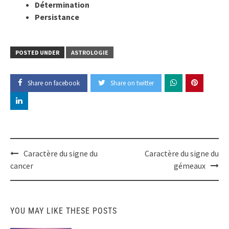
Détermination
Persistance
POSTED UNDER
ASTROLOGIE
Share on facebook
Share on twitter
Post
Caractère du signe du
Caractère du signe du
navigation
cancer
gémeaux
YOU MAY LIKE THESE POSTS